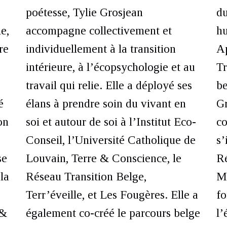
poétesse, Tylie Grosjean
du
e,
accompagne collectivement et
h
re
individuellement à la transition
Ap
intérieure, à l’écopsychologie et au
Tr
travail qui relie. Elle a déployé ses
be
é
élans à prendre soin du vivant en
Gr
on
soi et autour de soi à l’Institut Eco-
co
Conseil, l’Université Catholique de
s’
se
Louvain, Terre & Conscience, le
Ré
la
Réseau Transition Belge,
M
Terr’éveille, et Les Fougères. Elle a
fo
 &
également co-créé le parcours belge
l’