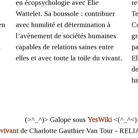
en écopsychologie avec Elie
re
Wattelet. Sa boussole : contribuer
Te
en
avec humilité et détermination à
Co
l’avènement de sociétés humaines
gr
i
capables de relations saines entre
pa
elles et avec toute la toile du vivant.
El
de
hi
(>^_^)> Galope sous
YesWiki
<(^_^<)
 vivant
de Charlotte Gauthier Van Tour - RELI