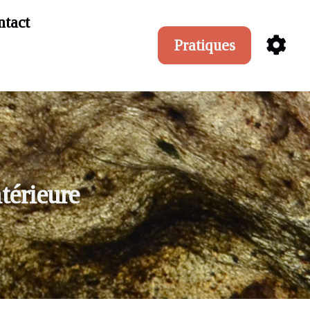
tact
Pratiques
térieure